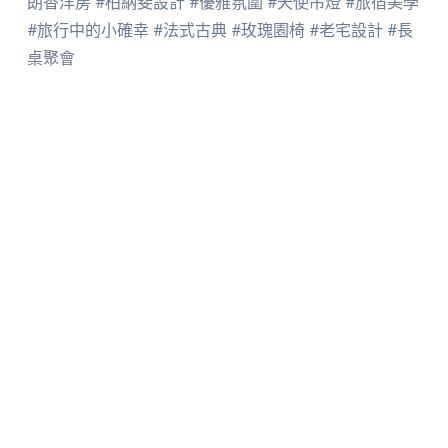
朗香洋房 #柏納斐設計 #優雅氛圍 #天使吊燈 #旅宿美學
#旅行中的小確幸 #法式古典 #玫瑰園椅 #老宅設計 #長
桌聚會