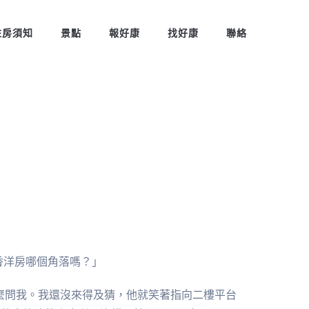
住房須知
景點
報好康
找好康
聯絡
朗香洋房哪個角落嗎？」
麼問我。我還沒來得及猜，他就笑著指向二樓平台