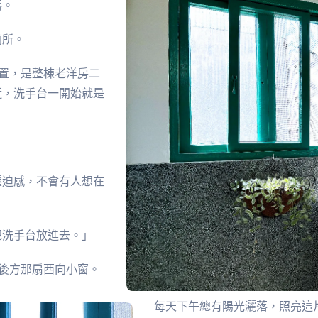
落。
廁所。
位置，是整棟老洋房二
近，洗手台一開始就是
壓迫感，不會有人想在
把洗手台放進去。」
後方那扇西向小窗。
每天下午總有陽光灑落，照亮這