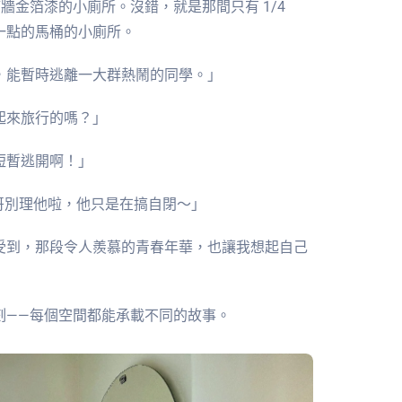
牆金箔漆的小廁所。沒錯，就是那間只有 1/4
一點的馬桶的小廁所。
，能暫時逃離一大群熱鬧的同學。」
起來旅行的嗎？」
短暫逃開啊！」
h哥別理他啦，他只是在搞自閉～」
受到，那段令人羨慕的青春年華，也讓我想起自己
刻——每個空間都能承載不同的故事。