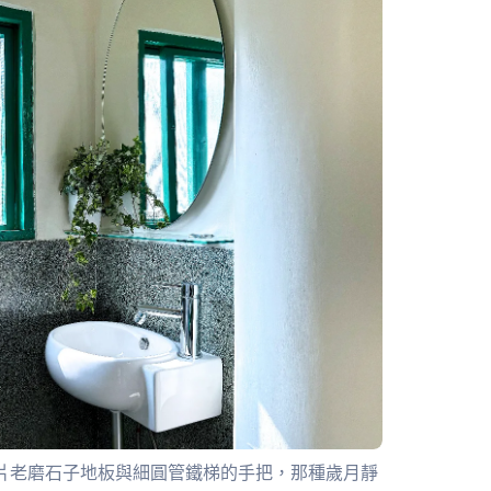
片老磨石子地板與細圓管鐵梯的手把，那種歲月靜