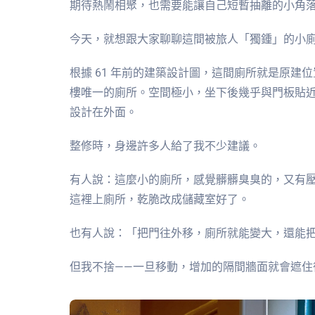
期待熱鬧相聚，也需要能讓自己短暫抽離的小角
今天，就想跟大家聊聊這間被旅人「獨鍾」的小
根據 61 年前的建築設計圖，這間廁所就是原建
樓唯一的廁所。空間極小，坐下後幾乎與門板貼
設計在外面。
整修時，身邊許多人給了我不少建議。
有人說：這麼小的廁所，感覺髒髒臭臭的，又有
這裡上廁所，乾脆改成儲藏室好了。
也有人說：「把門往外移，廁所就能變大，還能
但我不捨——一旦移動，增加的隔間牆面就會遮住