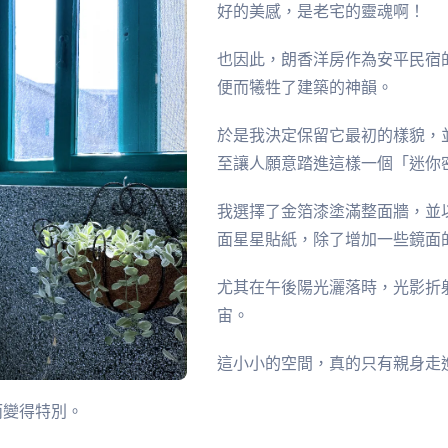
好的美感，是老宅的靈魂啊！
也因此，朗香洋房作為安平民宿
便而犧牲了建築的神韻。
於是我決定保留它最初的樣貌，
至讓人願意踏進這樣一個「迷你
我選擇了金箔漆塗滿整面牆，並
面星星貼紙，除了增加一些鏡面
尤其在午後陽光灑落時，光影折
宙。
這小小的空間，真的只有親身走
而變得特別。