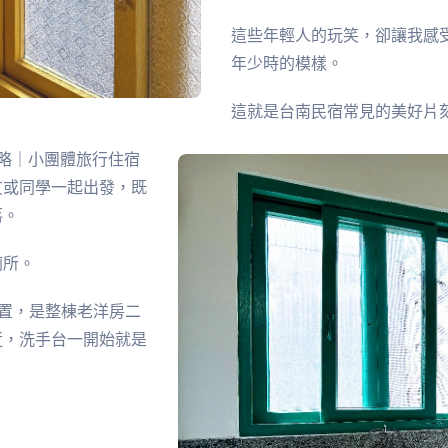
這些年輕人的玩笑，卻讓我感
年少時的模樣。
這就是台南民宿常見的美好片
略｜小團體旅行住宿
友或同學一起出發，既
落。
廁所。
位置，是整棟老洋房二
近，洗手台一開始就是