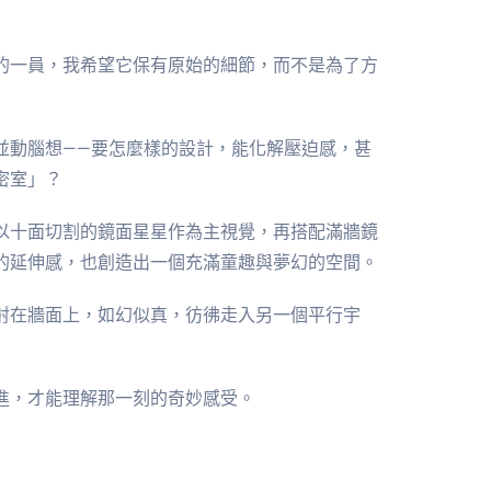
的一員，我希望它保有原始的細節，而不是為了方
並動腦想——要怎麼樣的設計，能化解壓迫感，甚
密室」？
以十面切割的鏡面星星作為主視覺，再搭配滿牆鏡
的延伸感，也創造出一個充滿童趣與夢幻的空間。
射在牆面上，如幻似真，彷彿走入另一個平行宇
進，才能理解那一刻的奇妙感受。