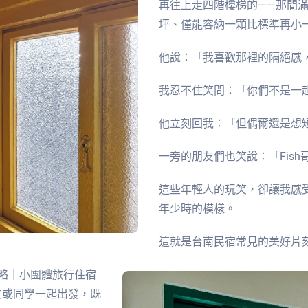
再往上走四階樓梯的——那間滿
坪、僅能容納一顆比標準再小
他說：「我喜歡那裡的隔絕感
我忍不住笑問：「你們不是一
他立刻回我：「但偶爾還是想
一旁的朋友們也笑說：「Fis
這些年輕人的玩笑，卻讓我感
年少時的模樣。
這就是台南民宿常見的美好片
略｜小團體旅行住宿
友或同學一起出發，既