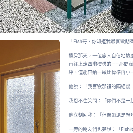
「Fish哥，你知道我最喜歡
退房那天，一位旅人自信地這
再往上走四階樓梯的——那間滿
坪、僅能容納一顆比標準再小
他說：「我喜歡那裡的隔絕感
我忍不住笑問：「你們不是一
他立刻回我：「但偶爾還是想
一旁的朋友們也笑說：「Fis