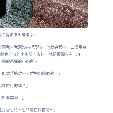
朗香洋房哪個角落嗎？」
麼問我。我還沒來得及猜，他就笑著指向二樓平台
牆金箔漆的小廁所。沒錯，就是那間只有 1/4
一點的馬桶的小廁所。
，能暫時逃離一大群熱鬧的同學。」
起來旅行的嗎？」
短暫逃開啊！」
h哥別理他啦，他只是在搞自閉～」