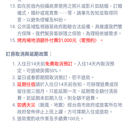
如在民宿內拍攝商業使用之照片或影片如結婚、訂婚
儀式，婚紗或寫真集⋯⋯等，請事先告知並取得同
意，以避免侵權及糾紛。
公共區域監視器是政府勘驗合法設備，具維護我們雙
方保障，我們幫房客辦理之保險，為理賠依據需求。
烤肉場地須額外付費$1,000元（需預約）。
訂房取消與延期政策：
入住日14天前
免費取消預訂
，入住14天內取消預
定，可退總房價50%。
當日或春節期間取消預訂，恕不退款。
延期住宿
請於入住日14天前告知，可辦理退費或保
留住宿三個月，只能延期一次，延期需全額付清房
費，若延期未如期入住，則全額不退費。
如遇天災
（颱風、地震）經台南市政府或旅客所在地
政府發佈停止上班上課，方可擇期入住或退款。
退款需酌收作業及手續費100元。