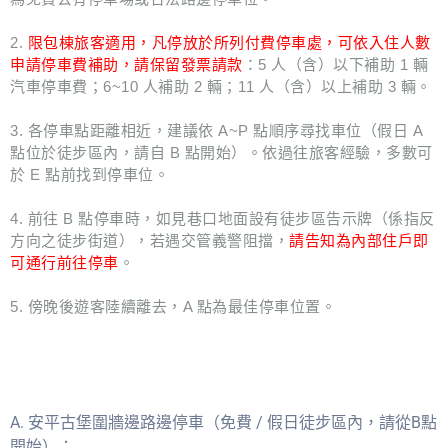
2.
限包棟旅客適用，凡停放於所列付費停車處，可依入住人數
申請停車費補助，請保留發票請款
：5 人（含）以下補助 1 輛
汽車停車費；6~10 人補助 2 輛；11 人（含）以上補助 3 輛。
3. 各停車點距離相近，建議依 A~P 點順序尋找車位（假日 A
點位於徒步區內，請自 B 點開始）。依過往旅客經驗，多數可
於 E 點前找到停車位。
4. 前往 B 點停車時，如見巷口地面設有徒步區告示牌（係指反
方向之徒步街道），若遇交管義警阻擋，
請告知為內部住戶即
可通行前往停車
。
5. 傍晚後遊客陸續離去，A 點為最佳停車位置。
A. 安平古堡圍牆邊路邊停車（免費 / 假日徒步區內，請從B點
開始）：