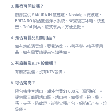
民宿可開伙嗎？
廚房提供 SAKURA IH 感應爐、Nostalgia 微波爐、
BRITA RO 瞬熱雙溫淨水系統、聲寶復古冰箱、快煮
壺、Tefal 鍋具、歐式餐具，方便烹飪。
是否有嬰兒相關用品？
備有烘乾消毒鍋、嬰兒浴盆、小毯子與小椅子等用
品，如有需要請提前告知準備。
有麻將及KTV設備嗎？
有麻將設備，沒有KTV設備。
可否烤肉？
限包棟住客烤⾁，額外付費$1,000元（需預約）。
提供露天庭園烤⾁區、烤⾁架、備餐桌、碗、盤、
筷、夾⼦、防蚊燈、炭與火種/1包、錫箔紙/1卷、垃
圾袋。