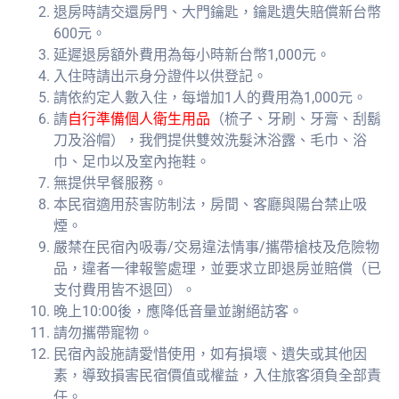
退房時請交還房門、大門鑰匙，鑰匙遺失賠償新台幣
600元。
延遲退房額外費用為每小時新台幣1,000元。
入住時請出示身分證件以供登記。
請依約定人數入住，每增加1人的費用為1,000元。
請
自行準備個人衛生用品
（梳子、牙刷、牙膏、刮鬍
刀及浴帽），我們提供雙效洗髮沐浴露、毛巾、浴
巾、足巾以及室內拖鞋。
無提供早餐服務。
本民宿適用菸害防制法，房間、客廳與陽台禁止吸
煙。
嚴禁在民宿內吸毒/交易違法情事/攜帶槍枝及危險物
品，違者一律報警處理，並要求立即退房並賠償（已
支付費用皆不退回）。
晚上10:00後，應降低音量並謝絕訪客。
請勿攜帶寵物。
民宿內設施請愛惜使用，如有損壞、遺失或其他因
素，導致損害民宿價值或權益，入住旅客須負全部責
任。