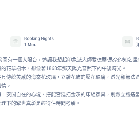
Booking Nights
B
1 Min.
房間有一個大陽台，這讓我想起印象派大師愛德華·馬奈的知名
的花草樹木，想像著1868年那天陽光普照下的午後時光。
最具傳統美感的海棠花玻璃，立體花飾的壓花玻璃，透光卻無法
風情。
海，安閒自在的心境，搭配宮廷描金灰的床組家具，別緻立體造
紋理下的耀世真彰是經得住時間考驗。