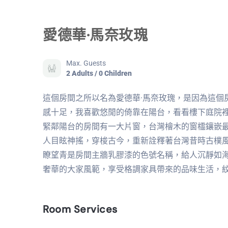
愛德華·馬奈玫瑰
Max. Guests
2 Adults / 0 Children
這個房間之所以名為愛德華·馬奈玫瑰，是因為這個
感十足，我喜歡悠閒的倚靠在陽台，看看樓下庭院裡
緊鄰陽台的房間有一大片窗，台灣檜木的窗櫺鑲嵌
人目眩神搖，穿梭古今，重新詮釋著台灣昔時古樸
瞭望青是房間主牆乳膠漆的色號名稱，給人沉靜如
奢華的大家風範，享受格調家具帶來的品味生活，
Room Services