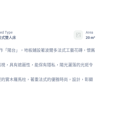
ed Type
Area
法式雙人床
20 m²
畫作「陽台」，地板鋪設著波爾多法式工藝花磚，懷舊
透視，具有遮蔽性，能保有隱私，陽光灑落的光斑令
型的實木羅馬柱，著重法式的優雅時尚，設計，彰顯